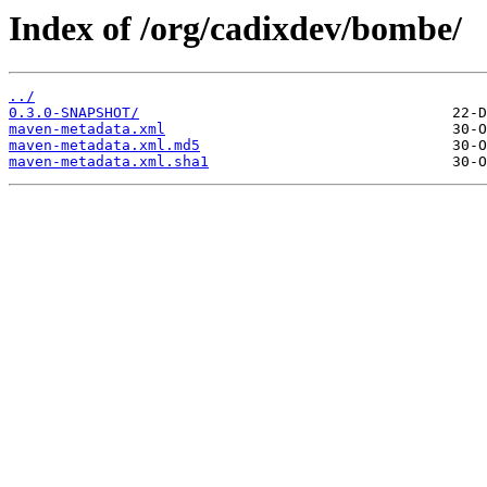
Index of /org/cadixdev/bombe/
../
0.3.0-SNAPSHOT/
maven-metadata.xml
maven-metadata.xml.md5
maven-metadata.xml.sha1